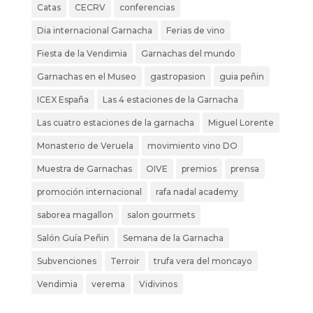
Catas
CECRV
conferencias
Dia internacional Garnacha
Ferias de vino
Fiesta de la Vendimia
Garnachas del mundo
Garnachas en el Museo
gastropasion
guia peñin
ICEX España
Las 4 estaciones de la Garnacha
Las cuatro estaciones de la garnacha
Miguel Lorente
Monasterio de Veruela
movimiento vino DO
Muestra de Garnachas
OIVE
premios
prensa
promoción internacional
rafa nadal academy
saborea magallon
salon gourmets
Salón Guía Peñin
Semana de la Garnacha
Subvenciones
Terroir
trufa vera del moncayo
Vendimia
verema
Vidivinos