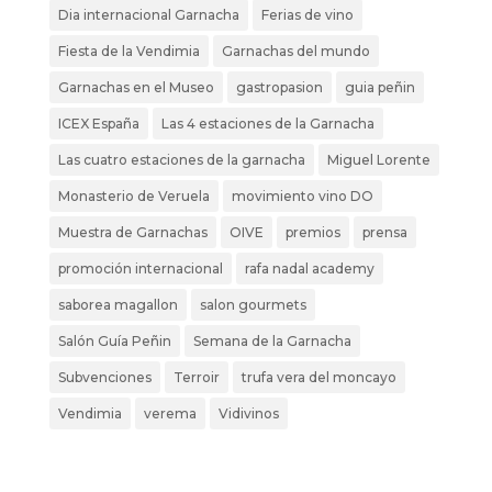
Dia internacional Garnacha
Ferias de vino
Fiesta de la Vendimia
Garnachas del mundo
Garnachas en el Museo
gastropasion
guia peñin
ICEX España
Las 4 estaciones de la Garnacha
Las cuatro estaciones de la garnacha
Miguel Lorente
Monasterio de Veruela
movimiento vino DO
Muestra de Garnachas
OIVE
premios
prensa
promoción internacional
rafa nadal academy
saborea magallon
salon gourmets
Salón Guía Peñin
Semana de la Garnacha
Subvenciones
Terroir
trufa vera del moncayo
Vendimia
verema
Vidivinos