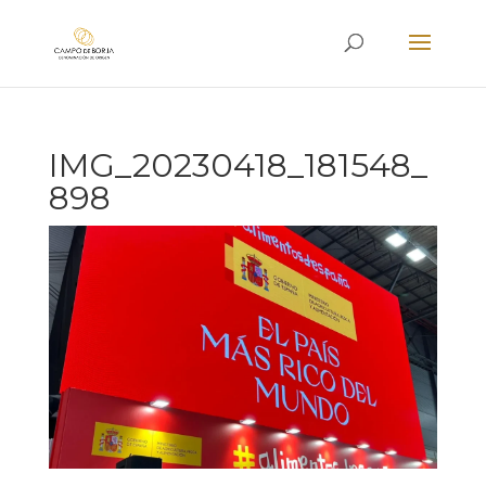
IMG_20230418_181548_
898