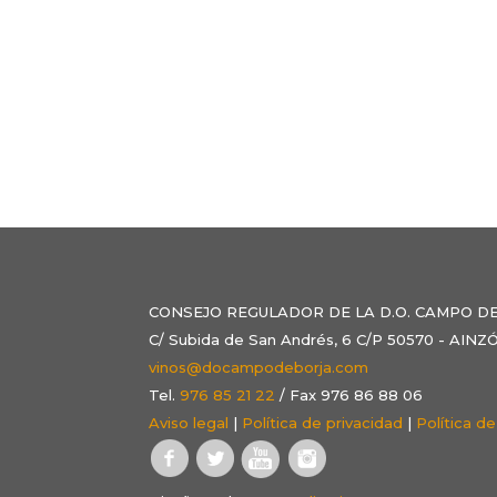
CONSEJO REGULADOR DE LA D.O. CAMPO D
C/ Subida de San Andrés, 6 C/P 50570 - AI
vinos@docampodeborja.com
Tel.
976 85 21 22
/ Fax 976 86 88 06
Aviso legal
|
Política de privacidad
|
Política d