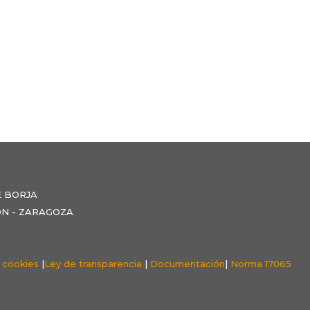
E BORJA
NZÓN - ZARAGOZA
e cookies
|
Ley de transparencia
|
Documentación
|
Norma 17065