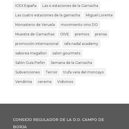
ICEX España
Las 4 estaciones de la Garnacha
Las cuatro estaciones de la garnacha
Miguel Lorente
Monasterio de Veruela
movimiento vino DO
Muestra de Garnachas
OIVE
premios
prensa
promoción internacional
rafa nadal academy
saborea magallon
salon gourmets
Salón Guía Peñin
Semana de la Garnacha
Subvenciones
Terroir
trufa vera del moncayo
Vendimia
verema
Vidivinos
CONSEJO REGULADOR DE LA D.O. CAMPO DE
BORJA