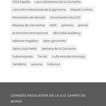
ICEX España
Las 4 estaciones de la Garnacha
Las cuatro estaciones de la garnacha
Miguel Lorente
Monasterio de Veruela
movimiento vino DO
Muestra de Garnachas
OIVE
premios
prensa
promoción internacional
rafa nadal academy
saborea magallon
salon gourmets
Salón Guía Peñin
Semana de la Garnacha
Subvenciones
Terroir
trufa vera del moncayo
Vendimia
verema
Vidivinos
CONSEJO REGULADOR DE LA D.O. CAMPO DE
BORJA