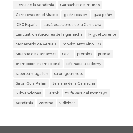
Fiesta de la Vendimia
Garnachas del mundo
Garnachas en el Museo
gastropasion
guia peñin
ICEX España
Las 4 estaciones de la Garnacha
Las cuatro estaciones de la garnacha
Miguel Lorente
Monasterio de Veruela
movimiento vino DO
Muestra de Garnachas
OIVE
premios
prensa
promoción internacional
rafa nadal academy
saborea magallon
salon gourmets
Salón Guía Peñin
Semana de la Garnacha
Subvenciones
Terroir
trufa vera del moncayo
Vendimia
verema
Vidivinos