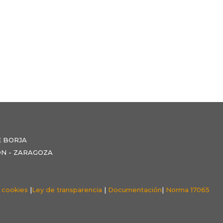
E BORJA
NZÓN - ZARAGOZA
e cookies
|
Ley de transparencia
|
Documentación
|
Norma 17065