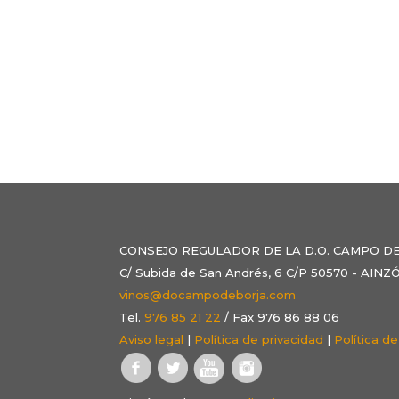
CONSEJO REGULADOR DE LA D.O. CAMPO D
C/ Subida de San Andrés, 6 C/P 50570 - AI
vinos@docampodeborja.com
Tel.
976 85 21 22
/ Fax 976 86 88 06
Aviso legal
|
Política de privacidad
|
Política d