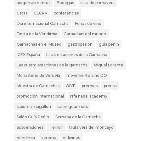
aragon alimentos
Bodegas
cata de primavera
Catas
CECRV
conferencias
Dia internacional Garnacha
Ferias de vino
Fiesta de la Vendimia
Garnachas del mundo
Garnachas en el Museo
gastropasion
guia peñin
ICEX España
Las 4 estaciones de la Garnacha
Las cuatro estaciones de la garnacha
Miguel Lorente
Monasterio de Veruela
movimiento vino DO
Muestra de Garnachas
OIVE
premios
prensa
promoción internacional
rafa nadal academy
saborea magallon
salon gourmets
Salón Guía Peñin
Semana de la Garnacha
Subvenciones
Terroir
trufa vera del moncayo
Vendimia
verema
Vidivinos