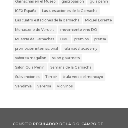
Garnachas en el Museo
gastropasion
guia peñin
ICEX España
Las 4 estaciones de la Garnacha
Las cuatro estaciones de la garnacha
Miguel Lorente
Monasterio de Veruela
movimiento vino DO
Muestra de Garnachas
OIVE
premios
prensa
promoción internacional
rafa nadal academy
saborea magallon
salon gourmets
Salón Guía Peñin
Semana de la Garnacha
Subvenciones
Terroir
trufa vera del moncayo
Vendimia
verema
Vidivinos
CONSEJO REGULADOR DE LA D.O. CAMPO DE