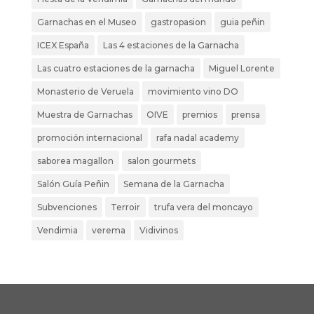
Garnachas en el Museo
gastropasion
guia peñin
ICEX España
Las 4 estaciones de la Garnacha
Las cuatro estaciones de la garnacha
Miguel Lorente
Monasterio de Veruela
movimiento vino DO
Muestra de Garnachas
OIVE
premios
prensa
promoción internacional
rafa nadal academy
saborea magallon
salon gourmets
Salón Guía Peñin
Semana de la Garnacha
Subvenciones
Terroir
trufa vera del moncayo
Vendimia
verema
Vidivinos