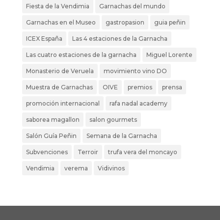
Fiesta de la Vendimia
Garnachas del mundo
Garnachas en el Museo
gastropasion
guia peñin
ICEX España
Las 4 estaciones de la Garnacha
Las cuatro estaciones de la garnacha
Miguel Lorente
Monasterio de Veruela
movimiento vino DO
Muestra de Garnachas
OIVE
premios
prensa
promoción internacional
rafa nadal academy
saborea magallon
salon gourmets
Salón Guía Peñin
Semana de la Garnacha
Subvenciones
Terroir
trufa vera del moncayo
Vendimia
verema
Vidivinos