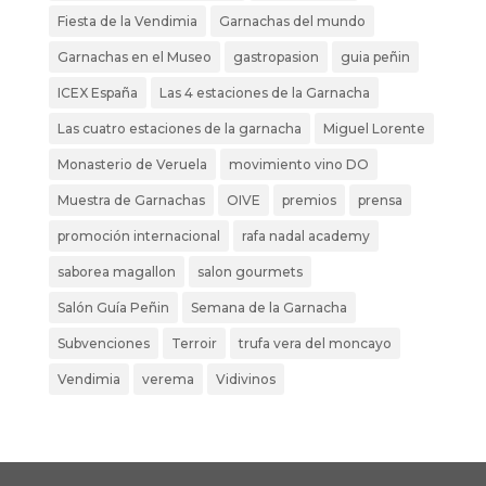
Fiesta de la Vendimia
Garnachas del mundo
Garnachas en el Museo
gastropasion
guia peñin
ICEX España
Las 4 estaciones de la Garnacha
Las cuatro estaciones de la garnacha
Miguel Lorente
Monasterio de Veruela
movimiento vino DO
Muestra de Garnachas
OIVE
premios
prensa
promoción internacional
rafa nadal academy
saborea magallon
salon gourmets
Salón Guía Peñin
Semana de la Garnacha
Subvenciones
Terroir
trufa vera del moncayo
Vendimia
verema
Vidivinos