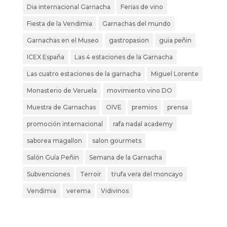
Dia internacional Garnacha
Ferias de vino
Fiesta de la Vendimia
Garnachas del mundo
Garnachas en el Museo
gastropasion
guia peñin
ICEX España
Las 4 estaciones de la Garnacha
Las cuatro estaciones de la garnacha
Miguel Lorente
Monasterio de Veruela
movimiento vino DO
Muestra de Garnachas
OIVE
premios
prensa
promoción internacional
rafa nadal academy
saborea magallon
salon gourmets
Salón Guía Peñin
Semana de la Garnacha
Subvenciones
Terroir
trufa vera del moncayo
Vendimia
verema
Vidivinos