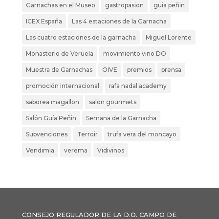
Garnachas en el Museo
gastropasion
guia peñin
ICEX España
Las 4 estaciones de la Garnacha
Las cuatro estaciones de la garnacha
Miguel Lorente
Monasterio de Veruela
movimiento vino DO
Muestra de Garnachas
OIVE
premios
prensa
promoción internacional
rafa nadal academy
saborea magallon
salon gourmets
Salón Guía Peñin
Semana de la Garnacha
Subvenciones
Terroir
trufa vera del moncayo
Vendimia
verema
Vidivinos
CONSEJO REGULADOR DE LA D.O. CAMPO DE