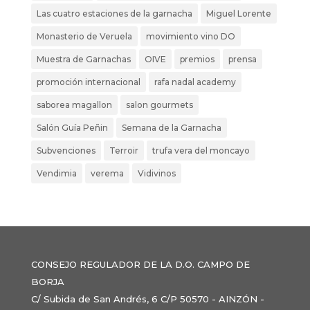
Las cuatro estaciones de la garnacha
Miguel Lorente
Monasterio de Veruela
movimiento vino DO
Muestra de Garnachas
OIVE
premios
prensa
promoción internacional
rafa nadal academy
saborea magallon
salon gourmets
Salón Guía Peñin
Semana de la Garnacha
Subvenciones
Terroir
trufa vera del moncayo
Vendimia
verema
Vidivinos
CONSEJO REGULADOR DE LA D.O. CAMPO DE
BORJA
C/ Subida de San Andrés, 6 C/P 50570 - AINZÓN -