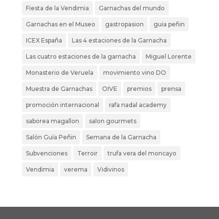
Fiesta de la Vendimia
Garnachas del mundo
Garnachas en el Museo
gastropasion
guia peñin
ICEX España
Las 4 estaciones de la Garnacha
Las cuatro estaciones de la garnacha
Miguel Lorente
Monasterio de Veruela
movimiento vino DO
Muestra de Garnachas
OIVE
premios
prensa
promoción internacional
rafa nadal academy
saborea magallon
salon gourmets
Salón Guía Peñin
Semana de la Garnacha
Subvenciones
Terroir
trufa vera del moncayo
Vendimia
verema
Vidivinos