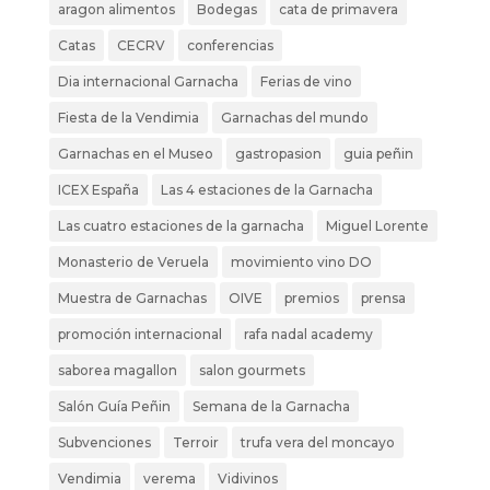
aragon alimentos
Bodegas
cata de primavera
Catas
CECRV
conferencias
Dia internacional Garnacha
Ferias de vino
Fiesta de la Vendimia
Garnachas del mundo
Garnachas en el Museo
gastropasion
guia peñin
ICEX España
Las 4 estaciones de la Garnacha
Las cuatro estaciones de la garnacha
Miguel Lorente
Monasterio de Veruela
movimiento vino DO
Muestra de Garnachas
OIVE
premios
prensa
promoción internacional
rafa nadal academy
saborea magallon
salon gourmets
Salón Guía Peñin
Semana de la Garnacha
Subvenciones
Terroir
trufa vera del moncayo
Vendimia
verema
Vidivinos