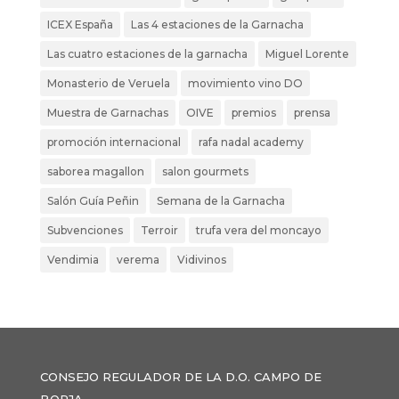
ICEX España
Las 4 estaciones de la Garnacha
Las cuatro estaciones de la garnacha
Miguel Lorente
Monasterio de Veruela
movimiento vino DO
Muestra de Garnachas
OIVE
premios
prensa
promoción internacional
rafa nadal academy
saborea magallon
salon gourmets
Salón Guía Peñin
Semana de la Garnacha
Subvenciones
Terroir
trufa vera del moncayo
Vendimia
verema
Vidivinos
CONSEJO REGULADOR DE LA D.O. CAMPO DE
BORJA