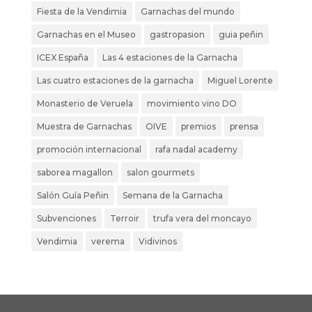
Fiesta de la Vendimia
Garnachas del mundo
Garnachas en el Museo
gastropasion
guia peñin
ICEX España
Las 4 estaciones de la Garnacha
Las cuatro estaciones de la garnacha
Miguel Lorente
Monasterio de Veruela
movimiento vino DO
Muestra de Garnachas
OIVE
premios
prensa
promoción internacional
rafa nadal academy
saborea magallon
salon gourmets
Salón Guía Peñin
Semana de la Garnacha
Subvenciones
Terroir
trufa vera del moncayo
Vendimia
verema
Vidivinos