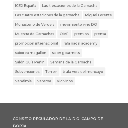
ICEX España
Las 4 estaciones de la Garnacha
Las cuatro estaciones de la garnacha
Miguel Lorente
Monasterio de Veruela
movimiento vino DO
Muestra de Garnachas
OIVE
premios
prensa
promoción internacional
rafa nadal academy
saborea magallon
salon gourmets
Salón Guía Peñin
Semana de la Garnacha
Subvenciones
Terroir
trufa vera del moncayo
Vendimia
verema
Vidivinos
CONSEJO REGULADOR DE LA D.O. CAMPO DE
BORJA