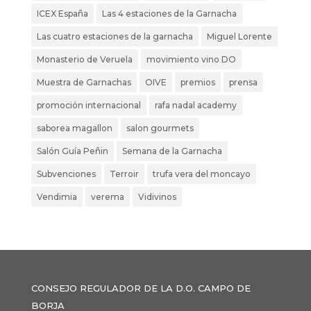
ICEX España
Las 4 estaciones de la Garnacha
Las cuatro estaciones de la garnacha
Miguel Lorente
Monasterio de Veruela
movimiento vino DO
Muestra de Garnachas
OIVE
premios
prensa
promoción internacional
rafa nadal academy
saborea magallon
salon gourmets
Salón Guía Peñin
Semana de la Garnacha
Subvenciones
Terroir
trufa vera del moncayo
Vendimia
verema
Vidivinos
CONSEJO REGULADOR DE LA D.O. CAMPO DE
BORJA