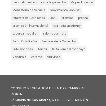
Las cuatro estaciones de la garnacha
Miguel Lorente
Monasterio de Veruela
movimiento vino DO
Muestra de Garnachas
OIVE
premios
prensa
promoción internacional
rafa nadal academy
saborea magallon
salon gourmets
Salón Guía Peñin
Semana de la Garnacha
Subvenciones
Terroir
trufa vera del moncayo
Vendimia
verema
Vidivinos
CONSEJO REGULADOR DE LA D.O. CAMPO DE
BORJA
C/ Subida de San Andrés, 6 C/P 50570 - AINZÓN -
ZARAGOZA