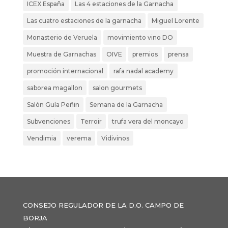
ICEX España
Las 4 estaciones de la Garnacha
Las cuatro estaciones de la garnacha
Miguel Lorente
Monasterio de Veruela
movimiento vino DO
Muestra de Garnachas
OIVE
premios
prensa
promoción internacional
rafa nadal academy
saborea magallon
salon gourmets
Salón Guía Peñin
Semana de la Garnacha
Subvenciones
Terroir
trufa vera del moncayo
Vendimia
verema
Vidivinos
CONSEJO REGULADOR DE LA D.O. CAMPO DE
BORJA