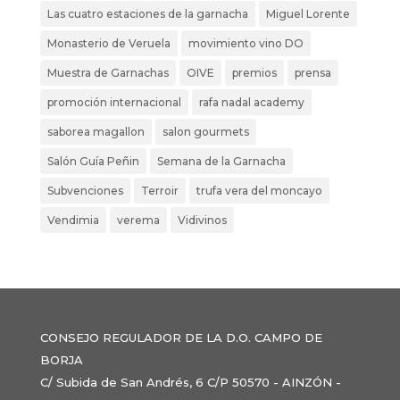
Las cuatro estaciones de la garnacha
Miguel Lorente
Monasterio de Veruela
movimiento vino DO
Muestra de Garnachas
OIVE
premios
prensa
promoción internacional
rafa nadal academy
saborea magallon
salon gourmets
Salón Guía Peñin
Semana de la Garnacha
Subvenciones
Terroir
trufa vera del moncayo
Vendimia
verema
Vidivinos
CONSEJO REGULADOR DE LA D.O. CAMPO DE
BORJA
C/ Subida de San Andrés, 6 C/P 50570 - AINZÓN -