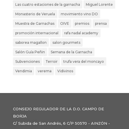
Las cuatro estaciones de la garnacha
Miguel Lorente
Monasterio de Veruela
movimiento vino DO
Muestra de Garnachas
OIVE
premios
prensa
promoción internacional
rafa nadal academy
saborea magallon
salon gourmets
Salón Guía Peñin
Semana de la Garnacha
Subvenciones
Terroir
trufa vera del moncayo
Vendimia
verema
Vidivinos
CONSEJO REGULADOR DE LA D.O. CAMPO DE
BORJA
C/ Subida de San Andrés, 6 C/P 50570 - AINZÓN -