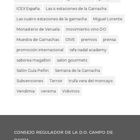
ICEX España
Las 4 estaciones de la Garnacha
Las cuatro estaciones de la garnacha
Miguel Lorente
Monasterio de Veruela
movimiento vino DO
Muestra de Garnachas
OIVE
premios
prensa
promoción internacional
rafa nadal academy
saborea magallon
salon gourmets
Salón Guía Peñin
Semana de la Garnacha
Subvenciones
Terroir
trufa vera del moncayo
Vendimia
verema
Vidivinos
CONSEJO REGULADOR DE LA D.O. CAMPO DE
BORJA