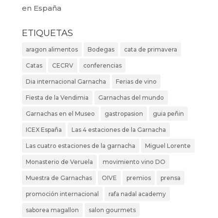
en España
ETIQUETAS
aragon alimentos
Bodegas
cata de primavera
Catas
CECRV
conferencias
Dia internacional Garnacha
Ferias de vino
Fiesta de la Vendimia
Garnachas del mundo
Garnachas en el Museo
gastropasion
guia peñin
ICEX España
Las 4 estaciones de la Garnacha
Las cuatro estaciones de la garnacha
Miguel Lorente
Monasterio de Veruela
movimiento vino DO
Muestra de Garnachas
OIVE
premios
prensa
promoción internacional
rafa nadal academy
saborea magallon
salon gourmets