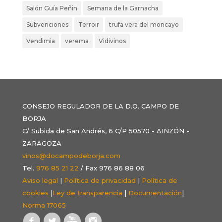
Salón Guía Peñin
Semana de la Garnacha
Subvenciones
Terroir
trufa vera del moncayo
Vendimia
verema
Vidivinos
CONSEJO REGULADOR DE LA D.O. CAMPO DE
BORJA
C/ Subida de San Andrés, 6 C/P 50570 - AINZÓN -
ZARAGOZA
vinos@docampodeborja.com
Tel.
976 85 21 22
/ Fax 976 86 88 06
Aviso legal
|
Política de privacidad
|
Política de
cookies
|
Ley de transparencia
|
Documentación
|
Norma 17065