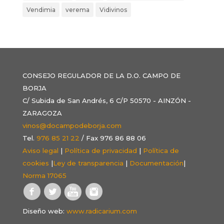
Vendimia
verema
Vidivinos
CONSEJO REGULADOR DE LA D.O. CAMPO DE
BORJA
C/ Subida de San Andrés, 6 C/P 50570 - AINZÓN -
ZARAGOZA
vinos@docampodeborja.com
Tel.
976 85 21 22
/ Fax 976 86 88 06
Aviso legal
|
Política de privacidad
|
Política de
cookies
|
Ley de transparencia
|
Documentación
|
Norma 17065
Diseño web:
www.radicarium.com