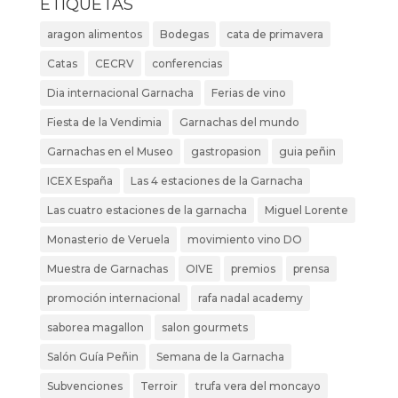
ETIQUETAS
aragon alimentos
Bodegas
cata de primavera
Catas
CECRV
conferencias
Dia internacional Garnacha
Ferias de vino
Fiesta de la Vendimia
Garnachas del mundo
Garnachas en el Museo
gastropasion
guia peñin
ICEX España
Las 4 estaciones de la Garnacha
Las cuatro estaciones de la garnacha
Miguel Lorente
Monasterio de Veruela
movimiento vino DO
Muestra de Garnachas
OIVE
premios
prensa
promoción internacional
rafa nadal academy
saborea magallon
salon gourmets
Salón Guía Peñin
Semana de la Garnacha
Subvenciones
Terroir
trufa vera del moncayo