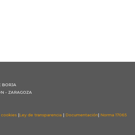
E BORJA
NZÓN - ZARAGOZA
e cookies
|
Ley de transparencia
|
Documentación
|
Norma 17065