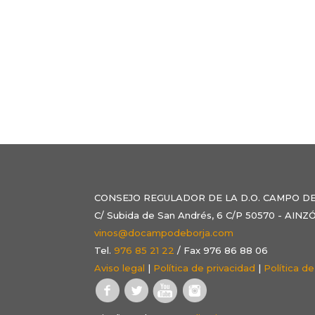
CONSEJO REGULADOR DE LA D.O. CAMPO D
C/ Subida de San Andrés, 6 C/P 50570 - AI
vinos@docampodeborja.com
Tel.
976 85 21 22
/ Fax 976 86 88 06
Aviso legal
|
Política de privacidad
|
Política d