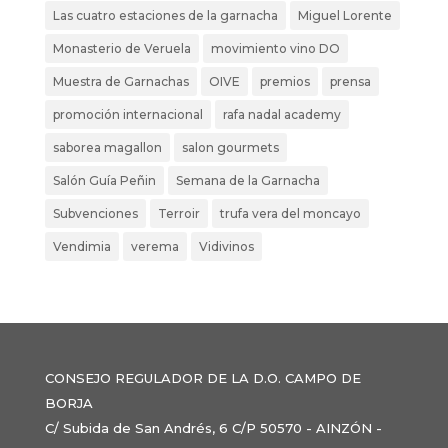
Las cuatro estaciones de la garnacha
Miguel Lorente
Monasterio de Veruela
movimiento vino DO
Muestra de Garnachas
OIVE
premios
prensa
promoción internacional
rafa nadal academy
saborea magallon
salon gourmets
Salón Guía Peñin
Semana de la Garnacha
Subvenciones
Terroir
trufa vera del moncayo
Vendimia
verema
Vidivinos
CONSEJO REGULADOR DE LA D.O. CAMPO DE
BORJA
C/ Subida de San Andrés, 6 C/P 50570 - AINZÓN -