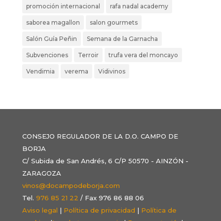
promoción internacional
rafa nadal academy
saborea magallon
salon gourmets
Salón Guía Peñin
Semana de la Garnacha
Subvenciones
Terroir
trufa vera del moncayo
Vendimia
verema
Vidivinos
CONSEJO REGULADOR DE LA D.O. CAMPO DE
BORJA
C/ Subida de San Andrés, 6 C/P 50570 - AINZÓN -
ZARAGOZA
vinos@docampodeborja.com
Tel.
976 85 21 22
/ Fax 976 86 88 06
Aviso legal
|
Política de privacidad
|
Política de