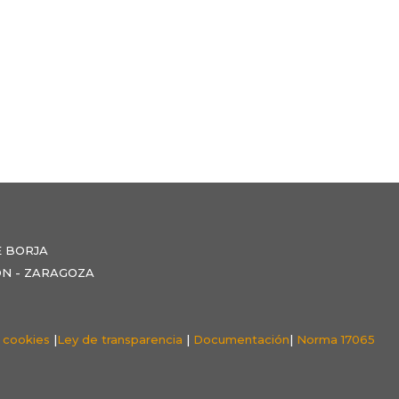
E BORJA
NZÓN - ZARAGOZA
e cookies
|
Ley de transparencia
|
Documentación
|
Norma 17065