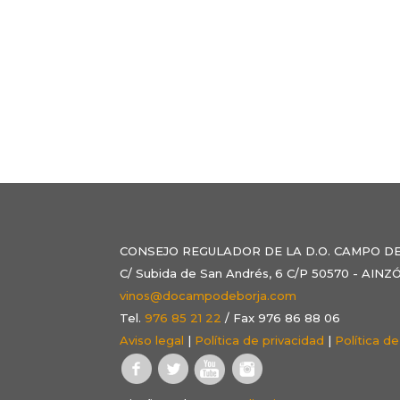
CONSEJO REGULADOR DE LA D.O. CAMPO D
C/ Subida de San Andrés, 6 C/P 50570 - AI
vinos@docampodeborja.com
Tel.
976 85 21 22
/ Fax 976 86 88 06
Aviso legal
|
Política de privacidad
|
Política d