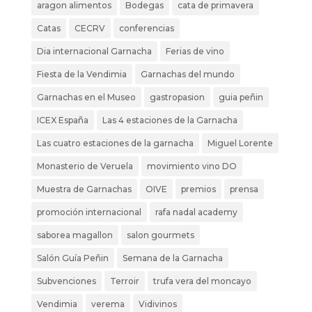
aragon alimentos
Bodegas
cata de primavera
Catas
CECRV
conferencias
Dia internacional Garnacha
Ferias de vino
Fiesta de la Vendimia
Garnachas del mundo
Garnachas en el Museo
gastropasion
guia peñin
ICEX España
Las 4 estaciones de la Garnacha
Las cuatro estaciones de la garnacha
Miguel Lorente
Monasterio de Veruela
movimiento vino DO
Muestra de Garnachas
OIVE
premios
prensa
promoción internacional
rafa nadal academy
saborea magallon
salon gourmets
Salón Guía Peñin
Semana de la Garnacha
Subvenciones
Terroir
trufa vera del moncayo
Vendimia
verema
Vidivinos