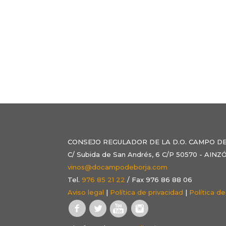
CONSEJO REGULADOR DE LA D.O. CAMPO D
C/ Subida de San Andrés, 6 C/P 50570 - AI
vinos@docampodeborja.com
Tel.
976 85 21 22
/ Fax 976 86 88 06
Aviso legal
|
Política de privacidad
|
Política d