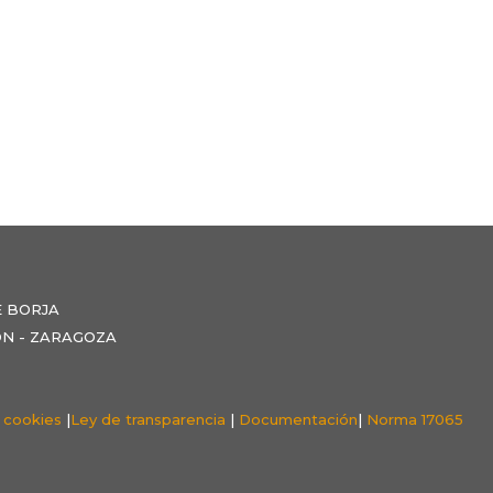
E BORJA
NZÓN - ZARAGOZA
e cookies
|
Ley de transparencia
|
Documentación
|
Norma 17065