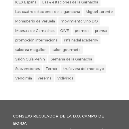
ICEX España
Las 4 estaciones de la Garnacha
Las cuatro estaciones de la garnacha
Miguel Lorente
Monasterio de Veruela
movimiento vino DO
Muestra de Garnachas
OIVE
premios
prensa
promoción internacional
rafa nadal academy
saborea magallon
salon gourmets
Salón Guía Peñin
Semana de la Garnacha
Subvenciones
Terroir
trufa vera del moncayo
Vendimia
verema
Vidivinos
CONSEJO REGULADOR DE LA D.O. CAMPO DE
BORJA