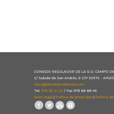
CONSEJO REGULADOR DE LA D.O. CAMPO D
C/ Subida de San Andrés, 6 C/P 50570 - AI
vinos@docampodeborja.com
Tel.
976 85 21 22
/ Fax 976 86 88 06
Aviso legal
|
Política de privacidad
|
Política d