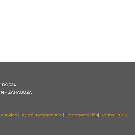
E BORJA
NZÓN - ZARAGOZA
e cookies
|
Ley de transparencia
|
Documentación
|
Norma 17065