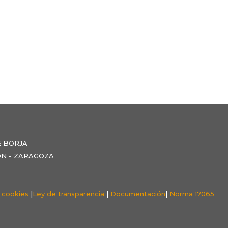
E BORJA
NZÓN - ZARAGOZA
e cookies
|
Ley de transparencia
|
Documentación
|
Norma 17065