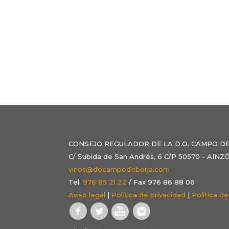
CONSEJO REGULADOR DE LA D.O. CAMPO D
C/ Subida de San Andrés, 6 C/P 50570 - AI
vinos@docampodeborja.com
Tel.
976 85 21 22
/ Fax 976 86 88 06
Aviso legal
|
Política de privacidad
|
Política d