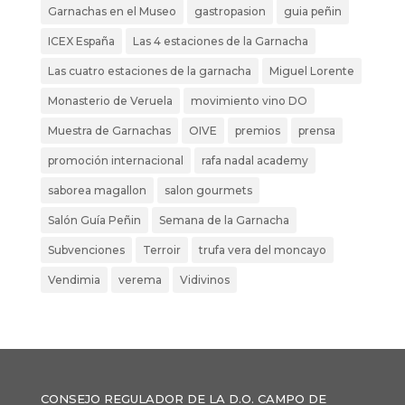
Garnachas en el Museo
gastropasion
guia peñin
ICEX España
Las 4 estaciones de la Garnacha
Las cuatro estaciones de la garnacha
Miguel Lorente
Monasterio de Veruela
movimiento vino DO
Muestra de Garnachas
OIVE
premios
prensa
promoción internacional
rafa nadal academy
saborea magallon
salon gourmets
Salón Guía Peñin
Semana de la Garnacha
Subvenciones
Terroir
trufa vera del moncayo
Vendimia
verema
Vidivinos
CONSEJO REGULADOR DE LA D.O. CAMPO DE