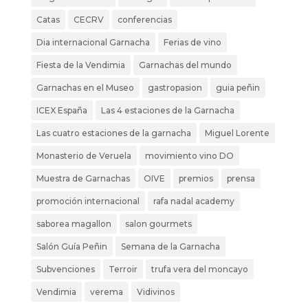
Catas
CECRV
conferencias
Dia internacional Garnacha
Ferias de vino
Fiesta de la Vendimia
Garnachas del mundo
Garnachas en el Museo
gastropasion
guia peñin
ICEX España
Las 4 estaciones de la Garnacha
Las cuatro estaciones de la garnacha
Miguel Lorente
Monasterio de Veruela
movimiento vino DO
Muestra de Garnachas
OIVE
premios
prensa
promoción internacional
rafa nadal academy
saborea magallon
salon gourmets
Salón Guía Peñin
Semana de la Garnacha
Subvenciones
Terroir
trufa vera del moncayo
Vendimia
verema
Vidivinos