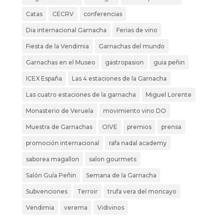
Catas
CECRV
conferencias
Dia internacional Garnacha
Ferias de vino
Fiesta de la Vendimia
Garnachas del mundo
Garnachas en el Museo
gastropasion
guia peñin
ICEX España
Las 4 estaciones de la Garnacha
Las cuatro estaciones de la garnacha
Miguel Lorente
Monasterio de Veruela
movimiento vino DO
Muestra de Garnachas
OIVE
premios
prensa
promoción internacional
rafa nadal academy
saborea magallon
salon gourmets
Salón Guía Peñin
Semana de la Garnacha
Subvenciones
Terroir
trufa vera del moncayo
Vendimia
verema
Vidivinos