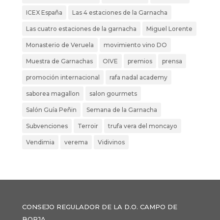
ICEX España
Las 4 estaciones de la Garnacha
Las cuatro estaciones de la garnacha
Miguel Lorente
Monasterio de Veruela
movimiento vino DO
Muestra de Garnachas
OIVE
premios
prensa
promoción internacional
rafa nadal academy
saborea magallon
salon gourmets
Salón Guía Peñin
Semana de la Garnacha
Subvenciones
Terroir
trufa vera del moncayo
Vendimia
verema
Vidivinos
CONSEJO REGULADOR DE LA D.O. CAMPO DE
BORJA