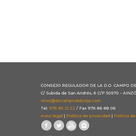
CONSEJO REGULADOR DE LA D.O. CAMPO D
C/ Subida de San Andrés, 6 C/P 50570 - AI
vinos@docampodeborja.com
Tel.
976 85 21 22
/ Fax 976 86 88 06
Aviso legal
|
Política de privacidad
|
Política d