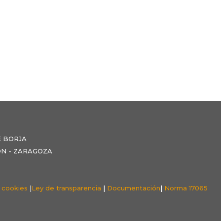
E BORJA
NZÓN - ZARAGOZA
e cookies
|
Ley de transparencia
|
Documentación
|
Norma 17065