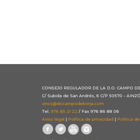
CONSEJO REGULADOR DE LA D.O. CAMPO D
C/ Subida de San Andrés, 6 C/P 50570 - AI
vinos@docampodeborja.com
Tel.
976 85 21 22
/ Fax 976 86 88 06
Aviso legal
|
Política de privacidad
|
Política d