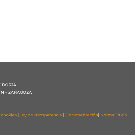
E BORJA
NZÓN - ZARAGOZA
e cookies
|
Ley de transparencia
|
Documentación
|
Norma 17065