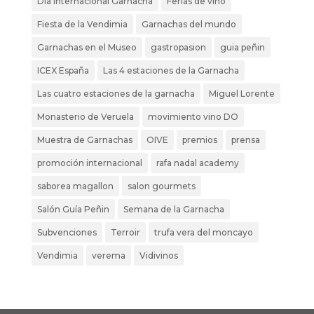
Dia internacional Garnacha
Ferias de vino
Fiesta de la Vendimia
Garnachas del mundo
Garnachas en el Museo
gastropasion
guia peñin
ICEX España
Las 4 estaciones de la Garnacha
Las cuatro estaciones de la garnacha
Miguel Lorente
Monasterio de Veruela
movimiento vino DO
Muestra de Garnachas
OIVE
premios
prensa
promoción internacional
rafa nadal academy
saborea magallon
salon gourmets
Salón Guía Peñin
Semana de la Garnacha
Subvenciones
Terroir
trufa vera del moncayo
Vendimia
verema
Vidivinos