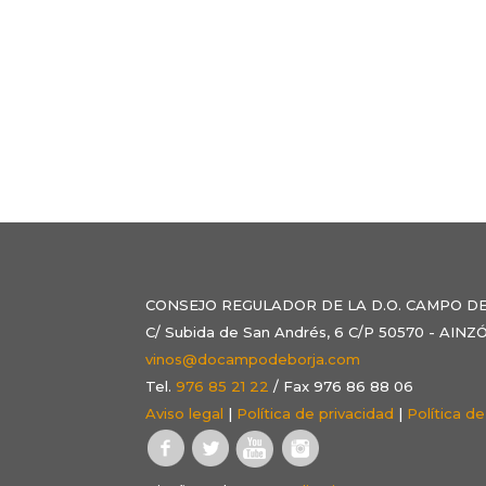
CONSEJO REGULADOR DE LA D.O. CAMPO D
C/ Subida de San Andrés, 6 C/P 50570 - AI
vinos@docampodeborja.com
Tel.
976 85 21 22
/ Fax 976 86 88 06
Aviso legal
|
Política de privacidad
|
Política d