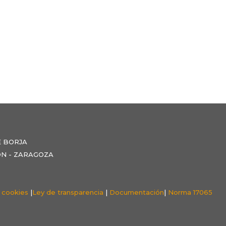
E BORJA
NZÓN - ZARAGOZA
e cookies
|
Ley de transparencia
|
Documentación
|
Norma 17065