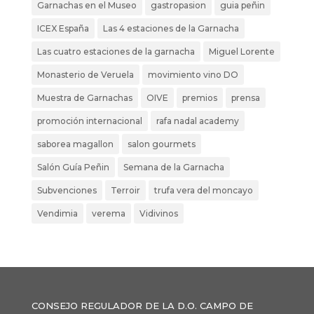
Garnachas en el Museo
gastropasion
guia peñin
ICEX España
Las 4 estaciones de la Garnacha
Las cuatro estaciones de la garnacha
Miguel Lorente
Monasterio de Veruela
movimiento vino DO
Muestra de Garnachas
OIVE
premios
prensa
promoción internacional
rafa nadal academy
saborea magallon
salon gourmets
Salón Guía Peñin
Semana de la Garnacha
Subvenciones
Terroir
trufa vera del moncayo
Vendimia
verema
Vidivinos
CONSEJO REGULADOR DE LA D.O. CAMPO DE