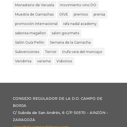
Monasterio de Veruela
movimiento vino DO
Muestra de Garnachas
OIVE
premios
prensa
promoción internacional
rafa nadal academy
saborea magallon
salon gourmets
Salón Guía Peñin
Semana de la Garnacha
Subvenciones
Terroir
trufa vera del moncayo
Vendimia
verema
Vidivinos
CONSEJO REGULADOR DE LA D.O. CAMPO DE
BORJA
C/ Subida de San Andrés, 6 C/P 50570 - AINZÓN -
ZARAGOZA
vinos@docampodeborja.com