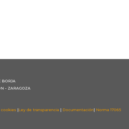
E BORJA
NZÓN - ZARAGOZA
e cookies
|
Ley de transparencia
|
Documentación
|
Norma 17065