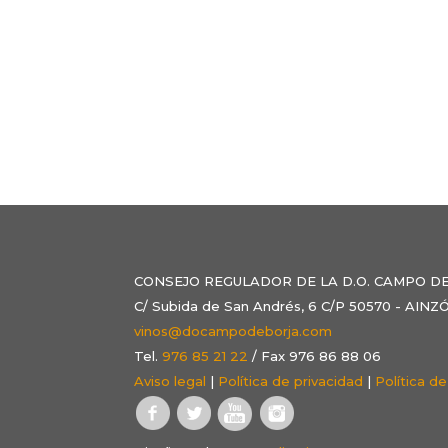
CONSEJO REGULADOR DE LA D.O. CAMPO D
C/ Subida de San Andrés, 6 C/P 50570 - AI
vinos@docampodeborja.com
Tel.
976 85 21 22
/ Fax 976 86 88 06
Aviso legal
|
Política de privacidad
|
Política d