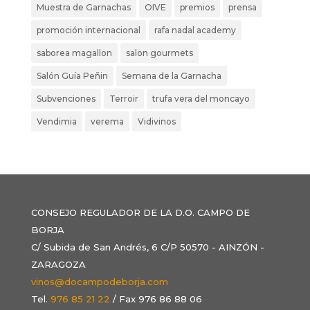
Muestra de Garnachas
OIVE
premios
prensa
promoción internacional
rafa nadal academy
saborea magallon
salon gourmets
Salón Guía Peñin
Semana de la Garnacha
Subvenciones
Terroir
trufa vera del moncayo
Vendimia
verema
Vidivinos
CONSEJO REGULADOR DE LA D.O. CAMPO DE
BORJA
C/ Subida de San Andrés, 6 C/P 50570 - AINZÓN -
ZARAGOZA
vinos@docampodeborja.com
Tel.
976 85 21 22
/ Fax 976 86 88 06