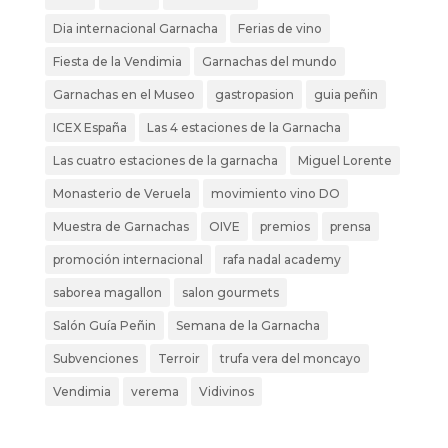
Dia internacional Garnacha
Ferias de vino
Fiesta de la Vendimia
Garnachas del mundo
Garnachas en el Museo
gastropasion
guia peñin
ICEX España
Las 4 estaciones de la Garnacha
Las cuatro estaciones de la garnacha
Miguel Lorente
Monasterio de Veruela
movimiento vino DO
Muestra de Garnachas
OIVE
premios
prensa
promoción internacional
rafa nadal academy
saborea magallon
salon gourmets
Salón Guía Peñin
Semana de la Garnacha
Subvenciones
Terroir
trufa vera del moncayo
Vendimia
verema
Vidivinos